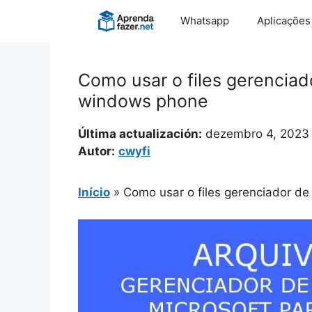
Pular
Whatsapp
Aplicações
para
o
conteúdo
Como usar o files gerenciad
windows phone
Última actualización:
dezembro 4, 2023
Autor:
cwyfi
Início
»
Como usar o files gerenciador d