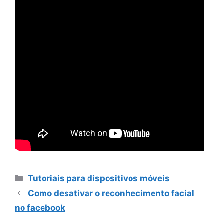
Categorias
Tutoriais para dispositivos móveis
Como desativar o reconhecimento facial
no facebook