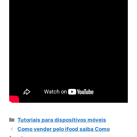
Categorias
Tutoriais para dispositivos móveis
Como vender pelo ifood saiba Como