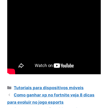
Categorias
Tutoriais para dispositivos móveis
Como ganhar xp no fortnite veja 8 dicas
para evoluir no jogo esports