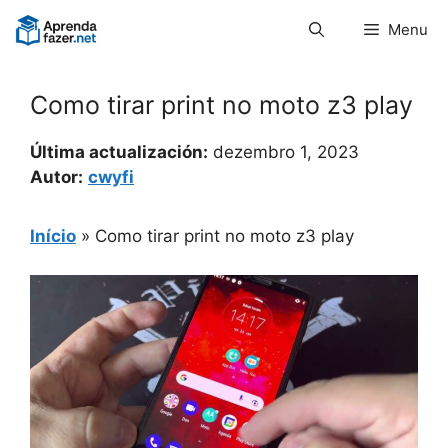
Pular
Menu
para
o
conteúdo
Como tirar print no moto z3 play
Última actualización:
dezembro 1, 2023
Autor:
cwyfi
Início
»
Como tirar print no moto z3 play