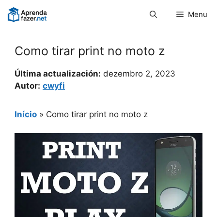
Pular
Menu
para
o
conteúdo
Como tirar print no moto z
Última actualización:
dezembro 2, 2023
Autor:
cwyfi
Início
»
Como tirar print no moto z