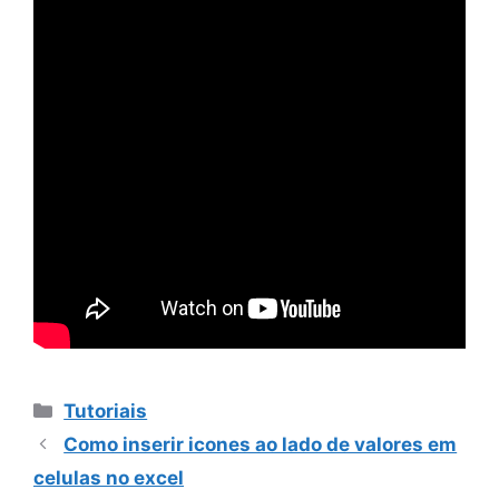
Categorias
Tutoriais
Como inserir icones ao lado de valores em
celulas no excel