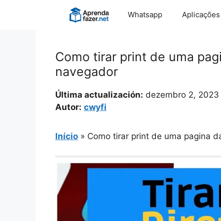
Pular
Whatsapp
Aplicações
para
o
conteúdo
Como tirar print de uma pagi
navegador
Última actualización:
dezembro 2, 2023
Autor:
cwyfi
Início
»
Como tirar print de uma pagina da