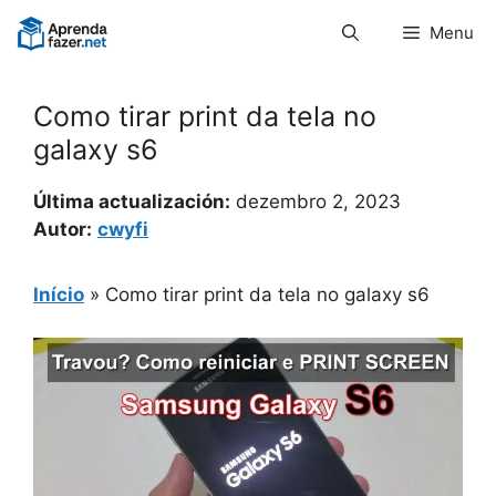
Pular
Menu
para
o
conteúdo
Como tirar print da tela no
galaxy s6
Última actualización:
dezembro 2, 2023
Autor:
cwyfi
Início
»
Como tirar print da tela no galaxy s6