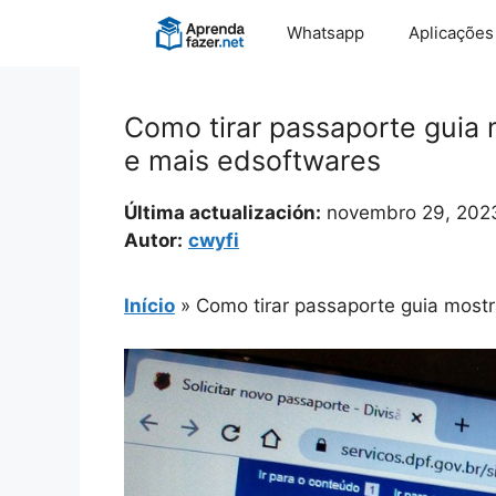
Pular
Whatsapp
Aplicações
para
o
conteúdo
Como tirar passaporte guia m
e mais edsoftwares
Última actualización:
novembro 29, 202
Autor:
cwyfi
Início
»
Como tirar passaporte guia mostra