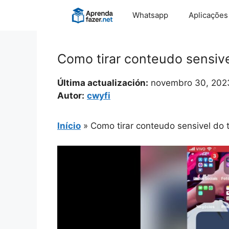
Pular
Whatsapp
Aplicações
para
o
conteúdo
Como tirar conteudo sensivel
Última actualización:
novembro 30, 202
Autor:
cwyfi
Início
»
Como tirar conteudo sensivel do t