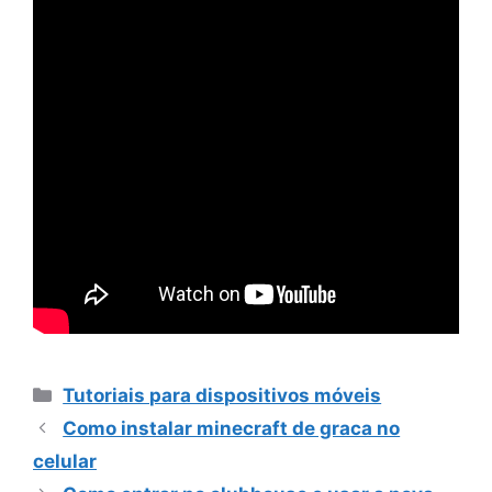
Categorias
Tutoriais para dispositivos móveis
Como instalar minecraft de graca no
celular