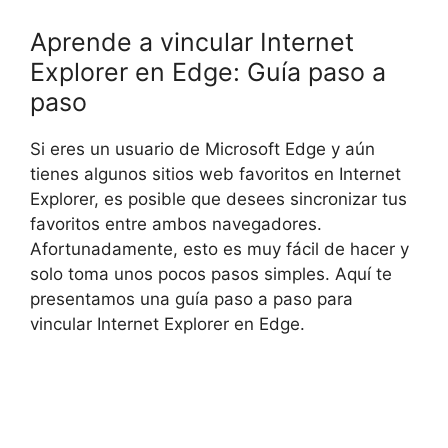
Aprende a vincular Internet
Explorer en Edge: Guía paso a
paso
Si eres un usuario de Microsoft Edge y aún
tienes algunos sitios web favoritos en Internet
Explorer, es posible que desees sincronizar tus
favoritos entre ambos navegadores.
Afortunadamente, esto es muy fácil de hacer y
solo toma unos pocos pasos simples. Aquí te
presentamos una guía paso a paso para
vincular Internet Explorer en Edge.