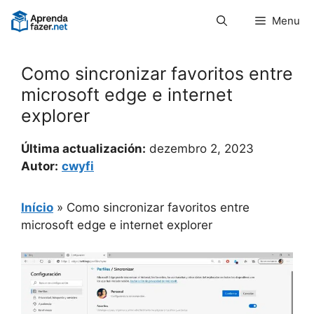
Pular
Menu
para
o
conteúdo
Como sincronizar favoritos entre
microsoft edge e internet
explorer
Última actualización:
dezembro 2, 2023
Autor:
cwyfi
Início
»
Como sincronizar favoritos entre
microsoft edge e internet explorer