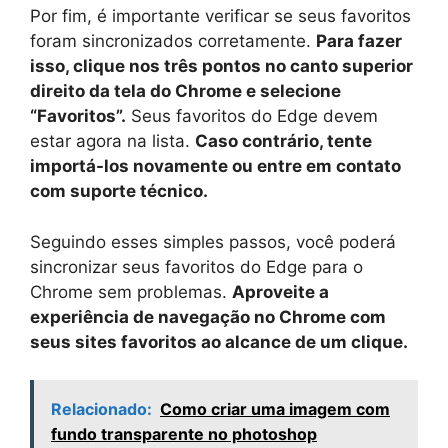
Por fim, é importante verificar se seus favoritos
foram sincronizados corretamente.
Para fazer
isso, clique nos três pontos no canto superior
direito da tela do Chrome e selecione
“Favoritos”.
Seus favoritos do Edge devem
estar agora na lista.
Caso contrário, tente
importá-los novamente ou entre em contato
com suporte técnico.
Seguindo esses simples passos, você poderá
sincronizar seus favoritos do Edge para o
Chrome sem problemas.
Aproveite a
experiência de navegação no Chrome com
seus sites favoritos ao alcance de um clique.
Relacionado:
Como criar uma imagem com
fundo transparente no photoshop