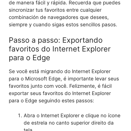
de manera fácil y rápida. Recuerda que puedes
sincronizar tus favoritos entre cualquier
combinación de navegadores que desees,
siempre y cuando sigas estos sencillos pasos.
Passo a passo: Exportando
favoritos do Internet Explorer
para o Edge
Se você está migrando do Internet Explorer
para o Microsoft Edge, é importante levar seus
favoritos junto com você. Felizmente, é fácil
exportar seus favoritos do Internet Explorer
para o Edge seguindo estes passos:
Abra o Internet Explorer e clique no ícone
de estrela no canto superior direito da
tela.