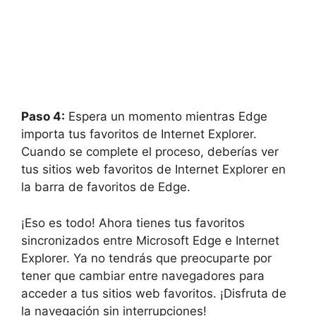
Paso 4:
Espera un momento mientras Edge
importa tus favoritos de Internet Explorer.
Cuando se complete el proceso, deberías ver
tus sitios web favoritos de Internet Explorer en
la barra de favoritos de Edge.
¡Eso es todo! Ahora tienes tus favoritos
sincronizados entre Microsoft Edge e Internet
Explorer. Ya no tendrás que preocuparte por
tener que cambiar entre navegadores para
acceder a tus sitios web favoritos. ¡Disfruta de
la navegación sin interrupciones!