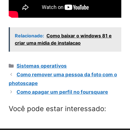
Relacionado:
Como baixar o windows 81 e
criar uma midia de instalacao
Categorias
Sistemas operativos
Como remover uma pessoa da foto com o
photoscape
Como apagar um perfil no foursquare
Você pode estar interessado: