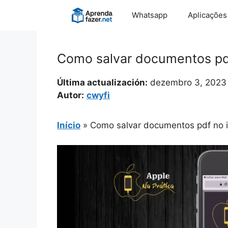
Pular
Whatsapp
Aplicações
para
o
conteúdo
Como salvar documentos pd
Última actualización:
dezembro 3, 2023
Autor:
cwyfi
Início
»
Como salvar documentos pdf no 