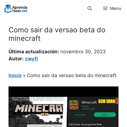
Pular
Menu
para
o
conteúdo
Como sair da versao beta do
minecraft
Última actualización:
novembro 30, 2023
Autor:
cwyfi
Início
»
Como sair da versao beta do minecraft