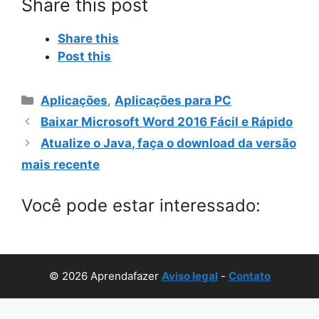
Share this post
Share this
Post this
Categorias
Aplicações
,
Aplicações para PC
Baixar Microsoft Word 2016 Fácil e Rápido
Atualize o Java, faça o download da versão
mais recente
Você pode estar interessado:
© 2026 Aprendafazer
Aviso legal
-
Contato