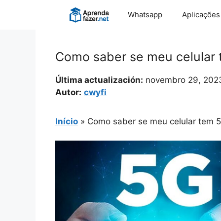
Pular
Whatsapp
Aplicações
para
o
conteúdo
Como saber se meu celular t
Última actualización:
novembro 29, 202
Autor:
cwyfi
Início
»
Como saber se meu celular tem 5g