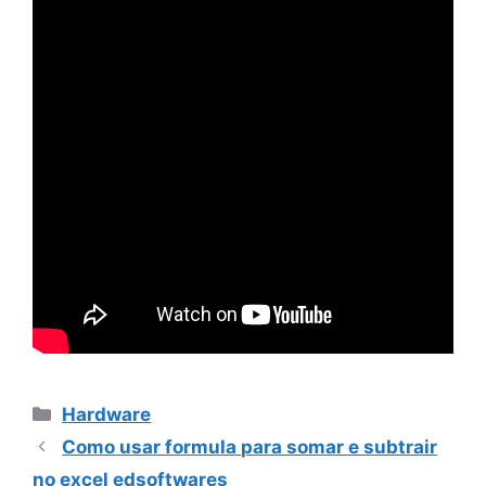
Categorias
Hardware
Como usar formula para somar e subtrair
no excel edsoftwares