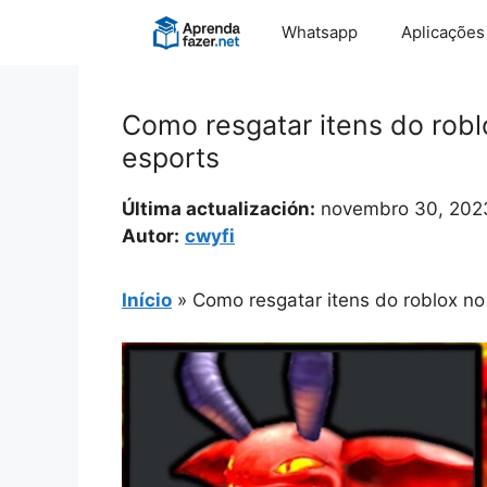
Pular
Whatsapp
Aplicações
para
o
conteúdo
Como resgatar itens do rob
esports
Última actualización:
novembro 30, 202
Autor:
cwyfi
Início
»
Como resgatar itens do roblox n