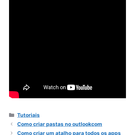
Categorias
Tutoriais
Como criar pastas no outlookcom
Como criar um atalho para todos os apps