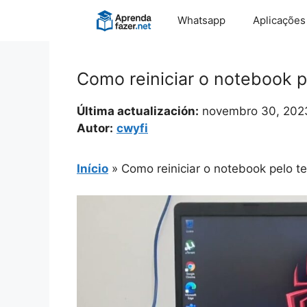
Pular
Whatsapp
Aplicações
para
o
conteúdo
Como reiniciar o notebook p
Última actualización:
novembro 30, 202
Autor:
cwyfi
Início
»
Como reiniciar o notebook pelo t