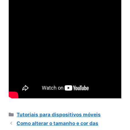
Categorias
Tutoriais para dispositivos móveis
Como alterar o tamanho e cor das