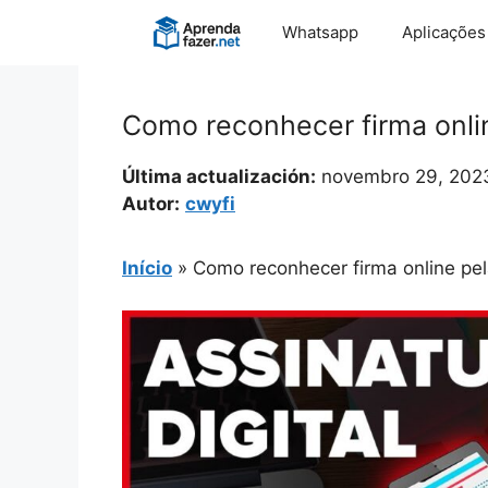
Pular
Whatsapp
Aplicações
para
o
conteúdo
Como reconhecer firma onlin
Última actualización:
novembro 29, 202
Autor:
cwyfi
Início
»
Como reconhecer firma online pel