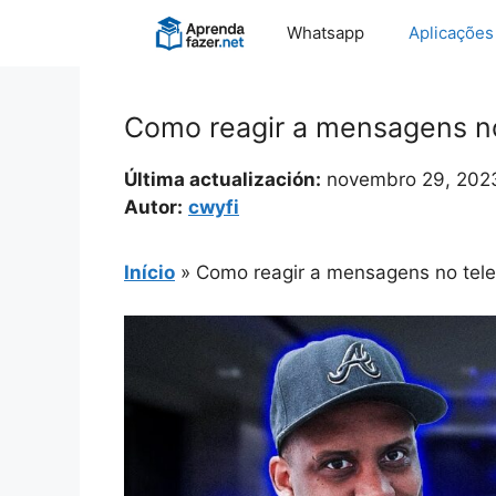
Pular
Whatsapp
Aplicações
para
o
conteúdo
Como reagir a mensagens n
Última actualización:
novembro 29, 202
Autor:
cwyfi
Início
»
Como reagir a mensagens no tel