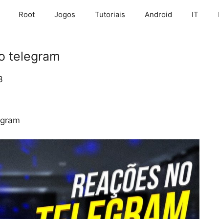
Root
Jogos
Tutoriais
Android
IT
o telegram
3
egram