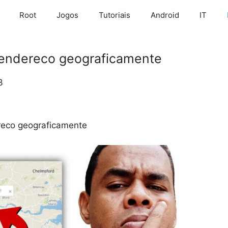
Root
Jogos
Tutoriais
Android
IT
r endereco geograficamente
3
ereco geograficamente