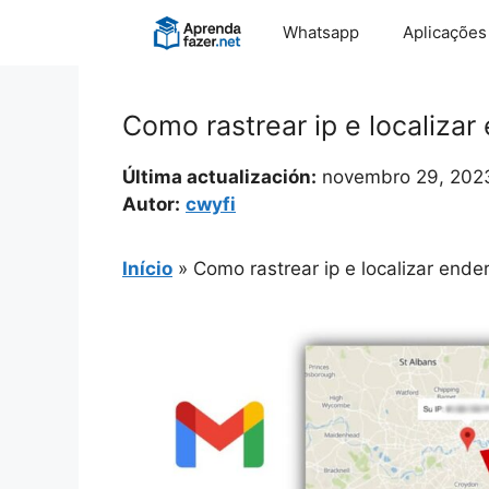
Pular
Whatsapp
Aplicações
para
o
conteúdo
Como rastrear ip e localiza
Última actualización:
novembro 29, 202
Autor:
cwyfi
Início
»
Como rastrear ip e localizar end