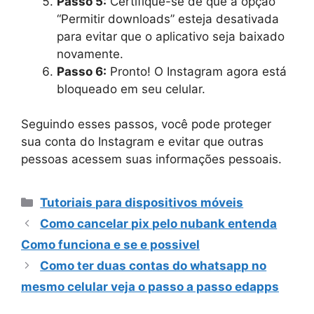
Passo 5:
Certifique-se de que a opção
“Permitir downloads” esteja desativada
para evitar que o aplicativo seja baixado
novamente.
Passo 6:
Pronto! O Instagram agora está
bloqueado em seu celular.
Seguindo esses passos, você pode proteger
sua conta do Instagram e evitar que outras
pessoas acessem suas informações pessoais.
Categorias
Tutoriais para dispositivos móveis
Como cancelar pix pelo nubank entenda
Como funciona e se e possivel
Como ter duas contas do whatsapp no
mesmo celular veja o passo a passo edapps