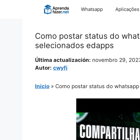
Pular
Whatsapp
Aplicações
para
o
conteúdo
Como postar status do what
selecionados edapps
Última actualización:
novembro 29, 202
Autor:
cwyfi
Início
»
Como postar status do whatsapp