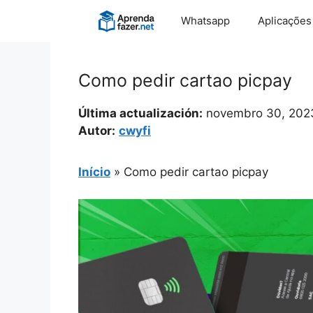
Pular
Whatsapp
Aplicações
para
o
conteúdo
Como pedir cartao picpay
Última actualización:
novembro 30, 202
Autor:
cwyfi
Início
»
Como pedir cartao picpay