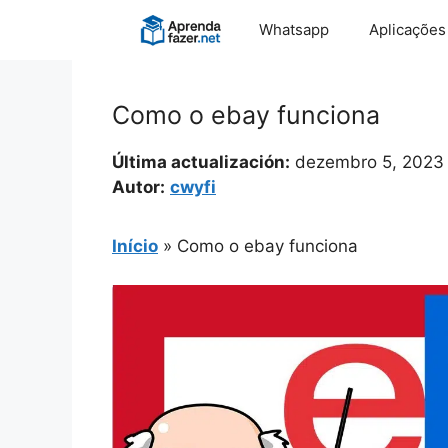
Pular
Whatsapp
Aplicações
para
o
conteúdo
Como o ebay funciona
Última actualización:
dezembro 5, 2023
Autor:
cwyfi
Início
»
Como o ebay funciona