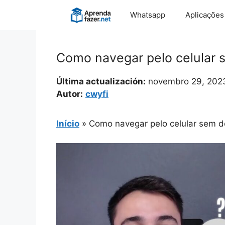
Pular
Whatsapp
Aplicações
para
o
conteúdo
Como navegar pelo celular s
Última actualización:
novembro 29, 202
Autor:
cwyfi
Início
»
Como navegar pelo celular sem de