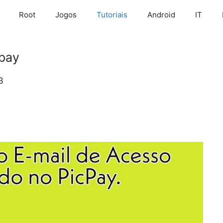
Root
Jogos
Tutoriais
Android
IT
cpay
3