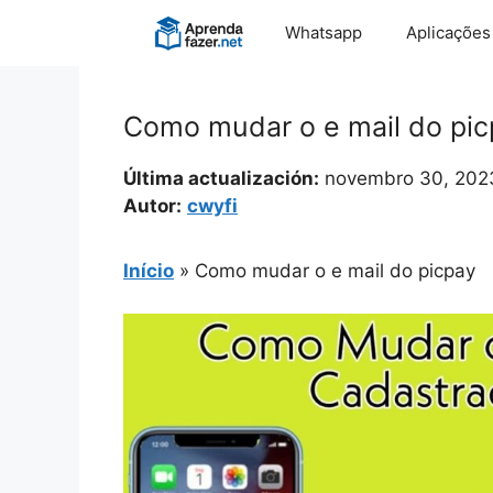
Pular
Whatsapp
Aplicações
para
o
conteúdo
Como mudar o e mail do pi
Última actualización:
novembro 30, 202
Autor:
cwyfi
Início
»
Como mudar o e mail do picpay