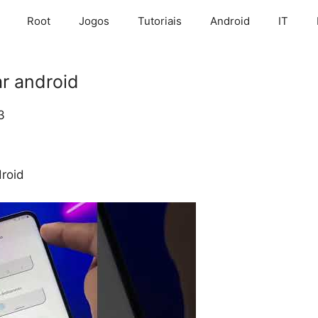
Root
Jogos
Tutoriais
Android
IT
r android
3
droid