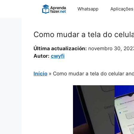
Pular
Whatsapp
Aplicações
para
o
conteúdo
Como mudar a tela do celula
Última actualización:
novembro 30, 202
Autor:
cwyfi
Início
»
Como mudar a tela do celular an