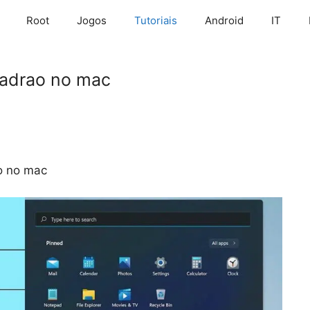
Root
Jogos
Tutoriais
Android
IT
adrao no mac
o no mac