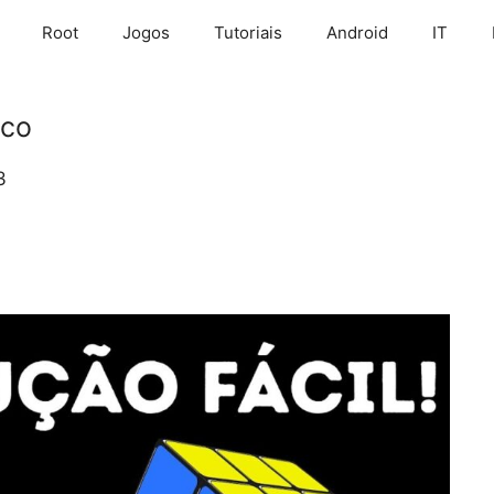
Root
Jogos
Tutoriais
Android
IT
ico
3