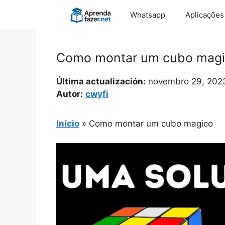
Pular
Whatsapp
Aplicações
para
o
conteúdo
Como montar um cubo mag
Última actualización:
novembro 29, 202
Autor:
cwyfi
Início
»
Como montar um cubo magico