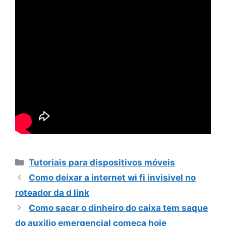
Categorias
Tutoriais para dispositivos móveis
Como deixar a internet wi fi invisivel no
roteador da d link
Como sacar o dinheiro do caixa tem saque
do auxilio emergencial comeca hoje