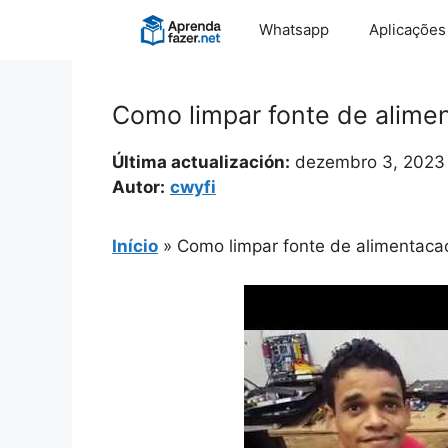
Pular
Whatsapp
Aplicações
para
o
conteúdo
Como limpar fonte de alim
Última actualización:
dezembro 3, 2023
Autor:
cwyfi
Início
»
Como limpar fonte de alimentac