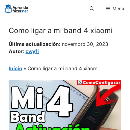
Pular
Menu
para
o
conteúdo
Como ligar a mi band 4 xiaomi
Última actualización:
novembro 30, 2023
Autor:
cwyfi
Início
»
Como ligar a mi band 4 xiaomi