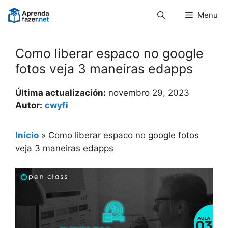
Pular
Menu
para
o
conteúdo
Como liberar espaco no google
fotos veja 3 maneiras edapps
Última actualización:
novembro 29, 2023
Autor:
cwyfi
Início
»
Como liberar espaco no google fotos
veja 3 maneiras edapps