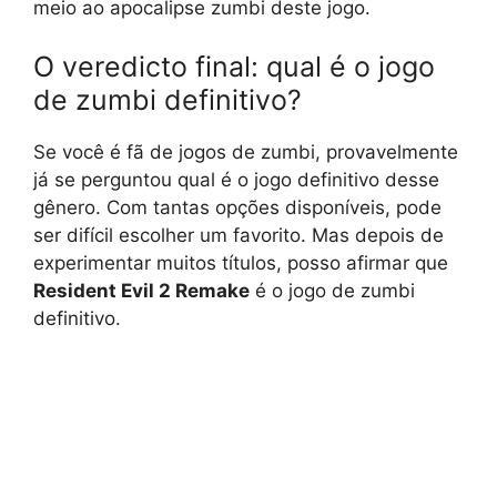
meio ao apocalipse zumbi deste jogo.
O veredicto final: qual é o jogo
de zumbi definitivo?
Se você é fã de jogos de zumbi, provavelmente
já se perguntou qual é o jogo definitivo desse
gênero. Com tantas opções disponíveis, pode
ser difícil escolher um favorito. Mas depois de
experimentar muitos títulos, posso afirmar que
Resident Evil 2 Remake
é o jogo de zumbi
definitivo.