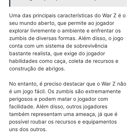
Uma das principais características do War Z é o
seu mundo aberto, que permite ao jogador
explorar livremente o ambiente e enfrentar os
zumbis de diversas formas. Além disso, o jogo
conta com um sistema de sobrevivência
bastante realista, que exige do jogador
habilidades como caça, coleta de recursos e
construção de abrigos.
No entanto, é preciso destacar que o War Z não
é um jogo fácil. Os zumbis são extremamente
perigosos e podem matar o jogador com
facilidade. Além disso, outros jogadores
também representam uma ameaça, já que é
possível roubar os recursos e equipamentos
uns dos outros.