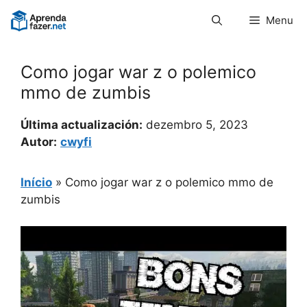
Pular
Menu
para
o
conteúdo
Como jogar war z o polemico
mmo de zumbis
Última actualización:
dezembro 5, 2023
Autor:
cwyfi
Início
»
Como jogar war z o polemico mmo de
zumbis