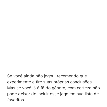
Se você ainda não jogou, recomendo que
experimente e tire suas próprias conclusões.
Mas se você já é fã do gênero, com certeza não
pode deixar de incluir esse jogo em sua lista de
favoritos.