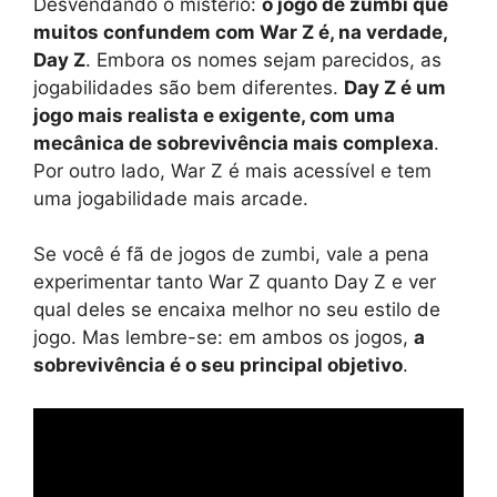
Desvendando o mistério:
o jogo de zumbi que
muitos confundem com War Z é, na verdade,
Day Z
. Embora os nomes sejam parecidos, as
jogabilidades são bem diferentes.
Day Z é um
jogo mais realista e exigente, com uma
mecânica de sobrevivência mais complexa
.
Por outro lado, War Z é mais acessível e tem
uma jogabilidade mais arcade.
Se você é fã de jogos de zumbi, vale a pena
experimentar tanto War Z quanto Day Z e ver
qual deles se encaixa melhor no seu estilo de
jogo. Mas lembre-se: em ambos os jogos,
a
sobrevivência é o seu principal objetivo
.