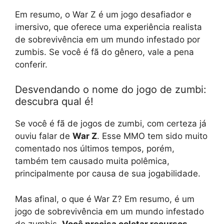
Em resumo, o War Z é um jogo desafiador e
imersivo, que oferece uma experiência realista
de sobrevivência em um mundo infestado por
zumbis. Se você é fã do gênero, vale a pena
conferir.
Desvendando o nome do jogo de zumbi:
descubra qual é!
Se você é fã de jogos de zumbi, com certeza já
ouviu falar de
War Z
. Esse MMO tem sido muito
comentado nos últimos tempos, porém,
também tem causado muita polêmica,
principalmente por causa de sua jogabilidade.
Mas afinal, o que é War Z? Em resumo, é um
jogo de sobrevivência em um mundo infestado
de zumbis.
Você precisa coletar recursos,