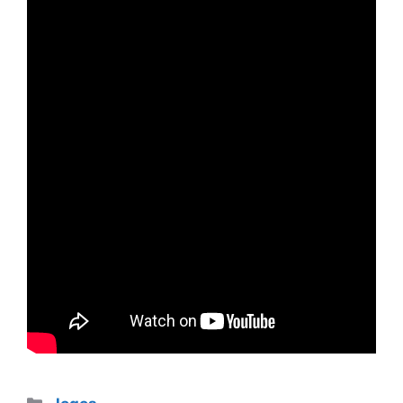
Categorias