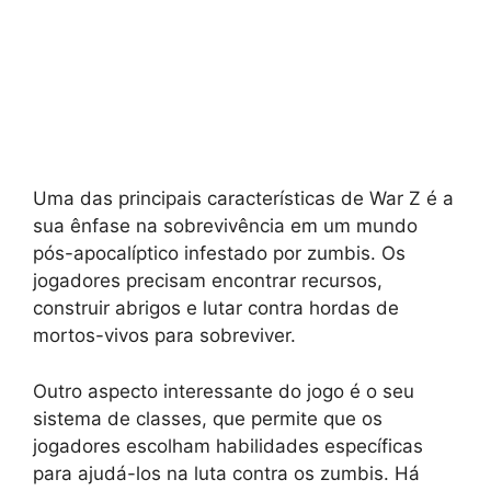
Uma das principais características de War Z é a
sua ênfase na sobrevivência em um mundo
pós-apocalíptico infestado por zumbis. Os
jogadores precisam encontrar recursos,
construir abrigos e lutar contra hordas de
mortos-vivos para sobreviver.
Outro aspecto interessante do jogo é o seu
sistema de classes, que permite que os
jogadores escolham habilidades específicas
para ajudá-los na luta contra os zumbis. Há