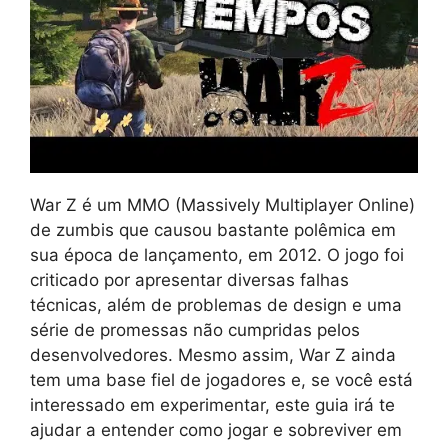
War Z é um MMO (Massively Multiplayer Online)
de zumbis que causou bastante polêmica em
sua época de lançamento, em 2012. O jogo foi
criticado por apresentar diversas falhas
técnicas, além de problemas de design e uma
série de promessas não cumpridas pelos
desenvolvedores. Mesmo assim, War Z ainda
tem uma base fiel de jogadores e, se você está
interessado em experimentar, este guia irá te
ajudar a entender como jogar e sobreviver em