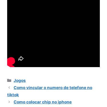
Categorias
Jogos
Como vincular o numero de telefone no
tiktok
Como colocar chip no iphone