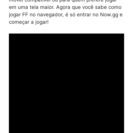
em uma tela maior. Agora que você sabe como
jogar FF no navegador, é só entrar no Now.gg e
começar a jogar!