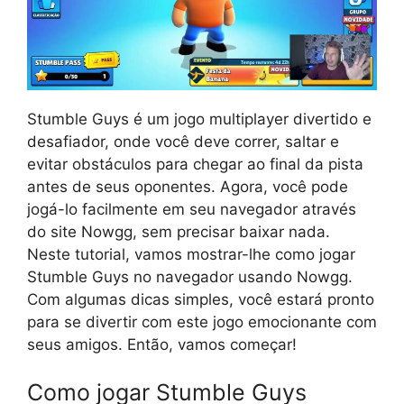
Stumble Guys é um jogo multiplayer divertido e
desafiador, onde você deve correr, saltar e
evitar obstáculos para chegar ao final da pista
antes de seus oponentes. Agora, você pode
jogá-lo facilmente em seu navegador através
do site Nowgg, sem precisar baixar nada.
Neste tutorial, vamos mostrar-lhe como jogar
Stumble Guys no navegador usando Nowgg.
Com algumas dicas simples, você estará pronto
para se divertir com este jogo emocionante com
seus amigos. Então, vamos começar!
Como jogar Stumble Guys