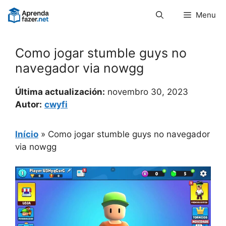
Pular
Menu
para
o
conteúdo
Como jogar stumble guys no
navegador via nowgg
Última actualización:
novembro 30, 2023
Autor:
cwyfi
Início
»
Como jogar stumble guys no navegador
via nowgg