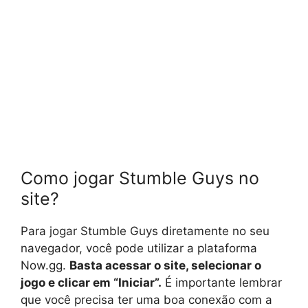
Como jogar Stumble Guys no
site?
Para jogar Stumble Guys diretamente no seu
navegador, você pode utilizar a plataforma
Now.gg.
Basta acessar o site, selecionar o
jogo e clicar em “Iniciar”.
É importante lembrar
que você precisa ter uma boa conexão com a