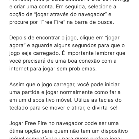
e criar uma conta. Em seguida, selecione a
opção de “jogar através do navegador” e
procure por “Free Fire” na barra de busca.
Depois de encontrar o jogo, clique em “jogar
agora” e aguarde alguns segundos para que o
jogo seja carregado. É importante lembrar que
você precisará de uma boa conexão com a
internet para jogar sem problemas.
Assim que o jogo carregar, você pode iniciar
uma partida e jogar normalmente como faria
em um dispositivo móvel. Utilize as teclas do
teclado para se mover e atirar, e divirta-se!
Jogar Free Fire no navegador pode ser uma
ótima opção para quem não tem um dispositivo
móvel compatível ou para quem prefere jogar