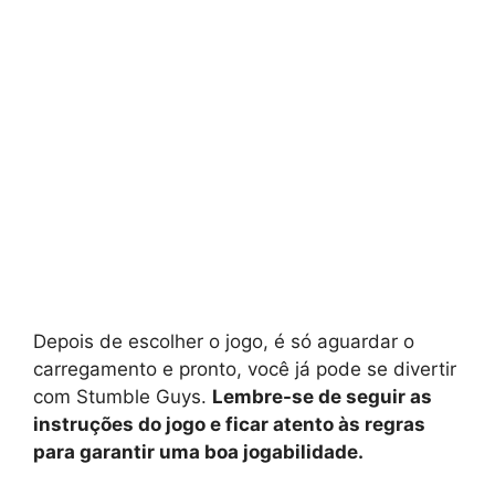
Depois de escolher o jogo, é só aguardar o
carregamento e pronto, você já pode se divertir
com Stumble Guys.
Lembre-se de seguir as
instruções do jogo e ficar atento às regras
para garantir uma boa jogabilidade.