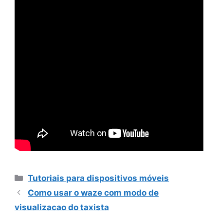
Categorias
Tutoriais para dispositivos móveis
Como usar o waze com modo de
visualizacao do taxista