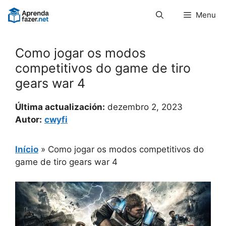
Pular
Menu
para
o
conteúdo
Como jogar os modos
competitivos do game de tiro
gears war 4
Última actualización:
dezembro 2, 2023
Autor:
cwyfi
Início
»
Como jogar os modos competitivos do
game de tiro gears war 4