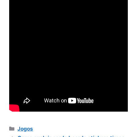
Categorias
Jogos