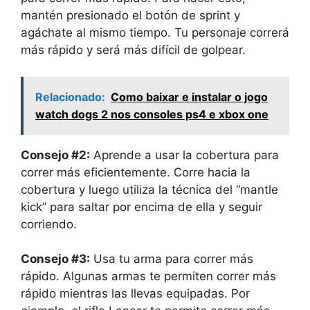
mantén presionado el botón de sprint y
agáchate al mismo tiempo. Tu personaje correrá
más rápido y será más difícil de golpear.
Relacionado:
Como baixar e instalar o jogo
watch dogs 2 nos consoles ps4 e xbox one
Consejo #2:
Aprende a usar la cobertura para
correr más eficientemente. Corre hacia la
cobertura y luego utiliza la técnica del “mantle
kick” para saltar por encima de ella y seguir
corriendo.
Consejo #3:
Usa tu arma para correr más
rápido. Algunas armas te permiten correr más
rápido mientras las llevas equipadas. Por