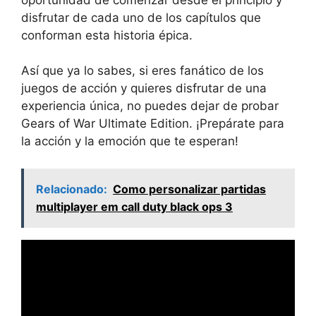
disfrutar de cada uno de los capítulos que
conforman esta historia épica.
Así que ya lo sabes, si eres fanático de los
juegos de acción y quieres disfrutar de una
experiencia única, no puedes dejar de probar
Gears of War Ultimate Edition. ¡Prepárate para
la acción y la emoción que te esperan!
Relacionado:
Como personalizar partidas
multiplayer em call duty black ops 3