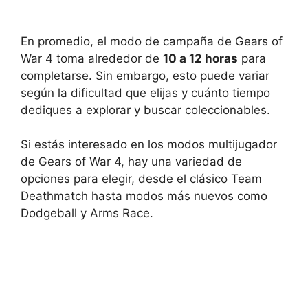
En promedio, el modo de campaña de Gears of
War 4 toma alrededor de
10 a 12 horas
para
completarse. Sin embargo, esto puede variar
según la dificultad que elijas y cuánto tiempo
dediques a explorar y buscar coleccionables.
Si estás interesado en los modos multijugador
de Gears of War 4, hay una variedad de
opciones para elegir, desde el clásico Team
Deathmatch hasta modos más nuevos como
Dodgeball y Arms Race.