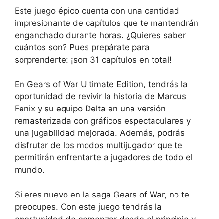
Este juego épico cuenta con una cantidad
impresionante de capítulos que te mantendrán
enganchado durante horas. ¿Quieres saber
cuántos son? Pues prepárate para
sorprenderte: ¡son 31 capítulos en total!
En Gears of War Ultimate Edition, tendrás la
oportunidad de revivir la historia de Marcus
Fenix y su equipo Delta en una versión
remasterizada con gráficos espectaculares y
una jugabilidad mejorada. Además, podrás
disfrutar de los modos multijugador que te
permitirán enfrentarte a jugadores de todo el
mundo.
Si eres nuevo en la saga Gears of War, no te
preocupes. Con este juego tendrás la
oportunidad de comenzar desde el principio y