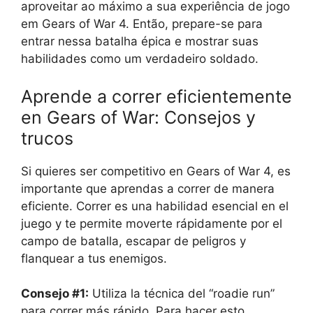
aproveitar ao máximo a sua experiência de jogo
em Gears of War 4. Então, prepare-se para
entrar nessa batalha épica e mostrar suas
habilidades como um verdadeiro soldado.
Aprende a correr eficientemente
en Gears of War: Consejos y
trucos
Si quieres ser competitivo en Gears of War 4, es
importante que aprendas a correr de manera
eficiente. Correr es una habilidad esencial en el
juego y te permite moverte rápidamente por el
campo de batalla, escapar de peligros y
flanquear a tus enemigos.
Consejo #1:
Utiliza la técnica del “roadie run”
para correr más rápido. Para hacer esto,