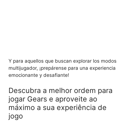
Y para aquellos que buscan explorar los modos
multijugador, ¡prepárense para una experiencia
emocionante y desafiante!
Descubra a melhor ordem para
jogar Gears e aproveite ao
máximo a sua experiência de
jogo