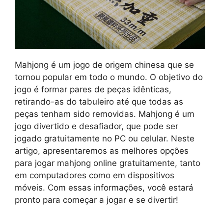
Mahjong é um jogo de origem chinesa que se
tornou popular em todo o mundo. O objetivo do
jogo é formar pares de peças idênticas,
retirando-as do tabuleiro até que todas as
peças tenham sido removidas. Mahjong é um
jogo divertido e desafiador, que pode ser
jogado gratuitamente no PC ou celular. Neste
artigo, apresentaremos as melhores opções
para jogar mahjong online gratuitamente, tanto
em computadores como em dispositivos
móveis. Com essas informações, você estará
pronto para começar a jogar e se divertir!