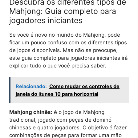
Descubra os diferentes tipos de
Mahjong: Guia completo para
jogadores iniciantes
Se você é novo no mundo do Mahjong, pode
ficar um pouco confuso com os diferentes tipos
de jogos disponíveis. Mas não se preocupe,
este guia completo para jogadores iniciantes irá
explicar tudo o que você precisa saber.
Relacionado:
Como mudar os controles de
janela do itunes 10 para horizontal
Mahjong chinês:
é o jogo de Mahjong
tradicional, jogado com peças de dominó
chinesas e quatro jogadores. O objetivo é fazer
combinações de peças para formar uma mão