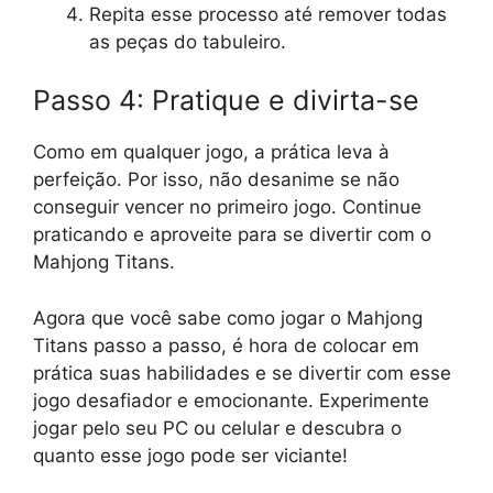
Repita esse processo até remover todas
as peças do tabuleiro.
Passo 4: Pratique e divirta-se
Como em qualquer jogo, a prática leva à
perfeição. Por isso, não desanime se não
conseguir vencer no primeiro jogo. Continue
praticando e aproveite para se divertir com o
Mahjong Titans.
Agora que você sabe como jogar o Mahjong
Titans passo a passo, é hora de colocar em
prática suas habilidades e se divertir com esse
jogo desafiador e emocionante. Experimente
jogar pelo seu PC ou celular e descubra o
quanto esse jogo pode ser viciante!