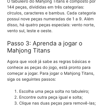
O tabuleiro do Mahjong Titans é composto por
144 peças, divididas em três categorias:
círculos, caracteres e bambus. Cada categoria
possui nove peças numeradas de 1 a 9. Além
disso, há quatro peças especiais: vento norte,
vento sul, leste e oeste.
Passo 3: Aprenda a jogar o
Mahjong Titans
Agora que você já sabe as regras básicas e
conhece as peças do jogo, está pronto para
começar a jogar. Para jogar o Mahjong Titans,
siga os seguintes passos:
Escolha uma peça solta no tabuleiro;
Encontre outra peça igual e solta;
Clique nas duas peças para removê-las;