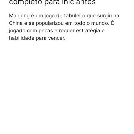
completo para iniciantes
Mahjong é um jogo de tabuleiro que surgiu na
China e se popularizou em todo o mundo. É
jogado com peças e requer estratégia e
habilidade para vencer.