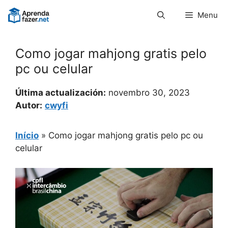
Pular
Menu
para
o
conteúdo
Como jogar mahjong gratis pelo
pc ou celular
Última actualización:
novembro 30, 2023
Autor:
cwyfi
Início
»
Como jogar mahjong gratis pelo pc ou
celular