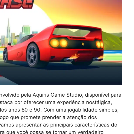
volvido pela Aquiris Game Studio, disponível para
staca por oferecer uma experiência nostálgica,
 dos anos 80 e 90. Com uma jogabilidade simples,
jogo que promete prender a atenção dos
 vamos apresentar as principais características do
ara que você possa se tornar um verdadeiro