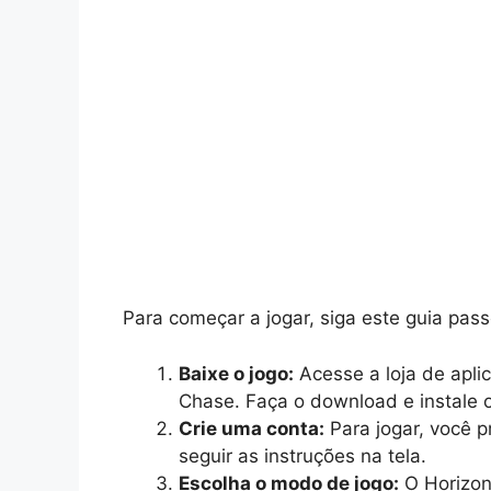
Para começar a jogar, siga este guia pas
Baixe o jogo:
Acesse a loja de aplic
Chase. Faça o download e instale o
Crie uma conta:
Para jogar, você pr
seguir as instruções na tela.
Escolha o modo de jogo:
O Horizon