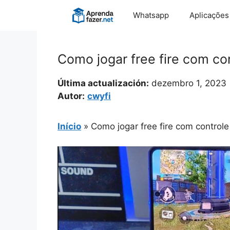
Pular
Whatsapp
Aplicações
para
o
conteúdo
Como jogar free fire com con
Última actualización:
dezembro 1, 2023
Autor:
cwyfi
Início
»
Como jogar free fire com controle