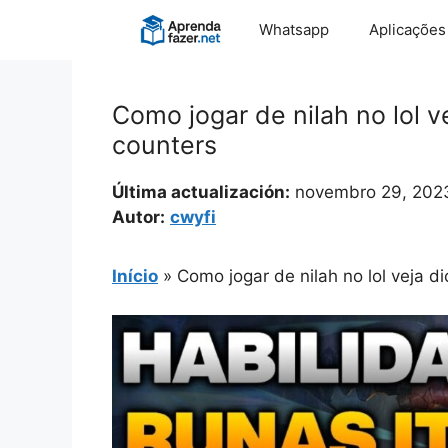
Pular
Whatsapp
Aplicações
para
o
conteúdo
Como jogar de nilah no lol v
counters
Última actualización:
novembro 29, 202
Autor:
cwyfi
Início
»
Como jogar de nilah no lol veja d