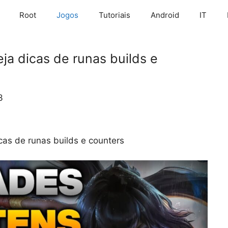
Root
Jogos
Tutoriais
Android
IT
eja dicas de runas builds e
3
icas de runas builds e counters