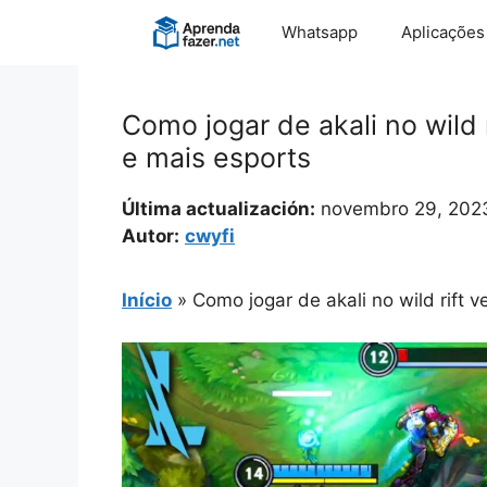
Pular
Whatsapp
Aplicações
para
o
conteúdo
Como jogar de akali no wild r
e mais esports
Última actualización:
novembro 29, 202
Autor:
cwyfi
Início
»
Como jogar de akali no wild rift 