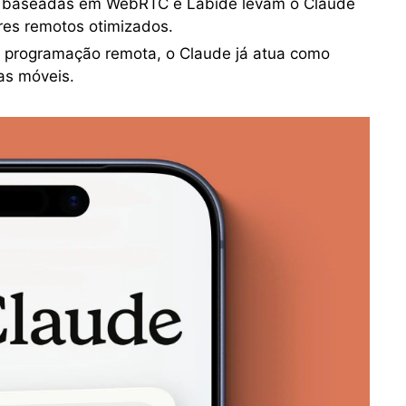
s baseadas em WebRTC e Labide levam o Claude
res remotos otimizados.
à programação remota, o Claude já atua como
as móveis.