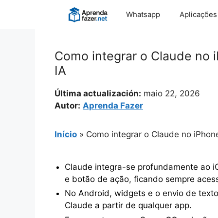
Pular
Whatsapp
Aplicações
para
o
conteúdo
Como integrar o Claude no i
IA
Última actualización:
maio 22, 2026
Autor:
Aprenda Fazer
Início
»
Como integrar o Claude no iPhone
Claude integra-se profundamente ao iO
e botão de ação, ficando sempre acess
No Android, widgets e o envio de text
Claude a partir de qualquer app.