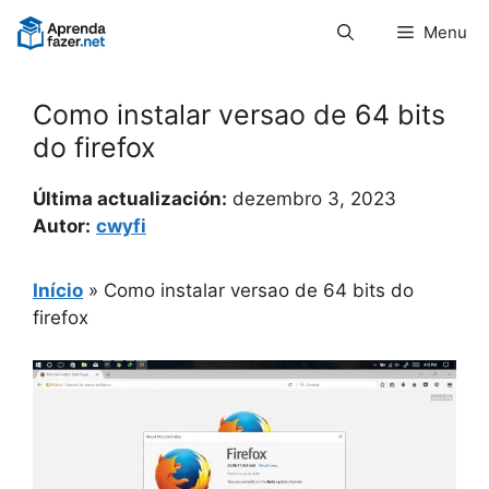
Pular
Menu
para
o
conteúdo
Como instalar versao de 64 bits
do firefox
Última actualización:
dezembro 3, 2023
Autor:
cwyfi
Início
»
Como instalar versao de 64 bits do
firefox